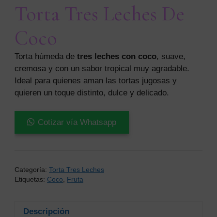
Torta Tres Leches De
Coco
Torta húmeda de
tres leches con coco
, suave,
cremosa y con un sabor tropical muy agradable.
Ideal para quienes aman las tortas jugosas y
quieren un toque distinto, dulce y delicado.
Torta
Cotizar vía Whatsapp
Tres
Leches
De
Coco
Categoría:
Torta Tres Leches
cantidad
Etiquetas:
Coco
,
Fruta
Descripción