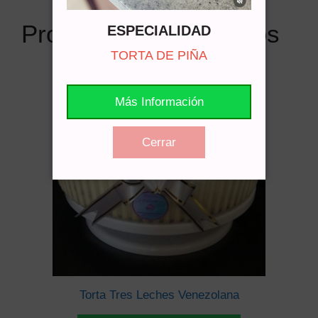
Productos relacionados
ESPECIALIDAD
TORTA DE PIÑA
Más Información
Cerrar
Torta Tres Leches Venezolana