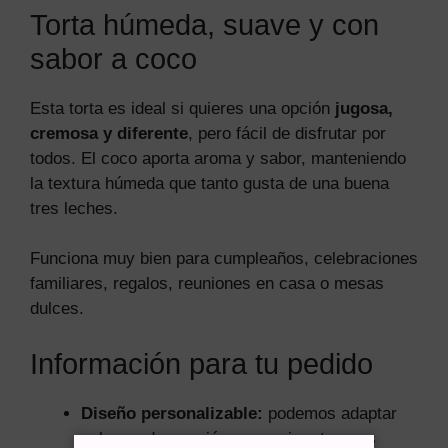
Torta húmeda, suave y con
sabor a coco
Esta torta es ideal si quieres una opción
jugosa,
cremosa y diferente
, pero fácil de disfrutar por
todos. El coco aporta aroma y sabor, manteniendo
la textura húmeda que tanto gusta de una buena
tres leches.
Funciona muy bien para cumpleaños, celebraciones
familiares, regalos, reuniones en casa o mesas
dulces.
Información para tu pedido
Diseño personalizable:
podemos adaptar
colores, decoración, mensaje o toppers