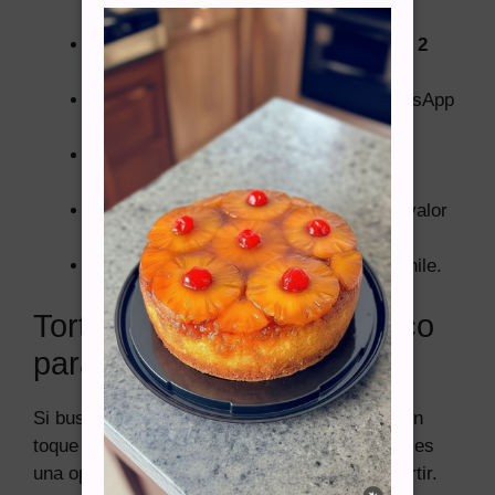
según disponibilidad.
Anticipación recomendada:
pedir con
2
días de anticipación
.
Pedidos urgentes:
consultar por WhatsApp
para revisar disponibilidad.
Retiro:
cerca del Metro Santa Lucía,
Santiago.
Delivery en Santiago:
disponible con valor
según distancia.
Zona de atención:
solo Santiago de Chile.
Torta Tres Leches con Coco
para celebraciones
Si buscas una torta húmeda, cremosa y con un
toque tropical, la
Torta Tres Leches de Coco
es
una opción rica, distinta y segura para compartir.