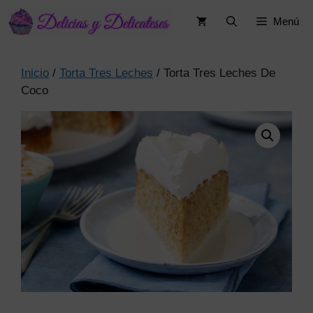
Saltar
Menú
al
contenido
Inicio
/
Torta Tres Leches
/ Torta Tres Leches De
Coco