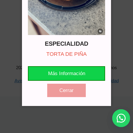
Torta Tres Leches De Coco
Cotizar vía WhatsApp
ESPECIALIDAD
TORTA DE PIÑA
2026 © Deliciasydelicateses.cl - Todos los derechos
Más Información
reservados
Aviso Legal
Política de Cookies
Política de Privacidad
Mapa del Sitio
Cerrar