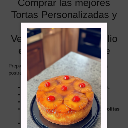
Comprar las mejores
Tortas Personalizadas y
Postres Típicos
Venezolanos a domicilio
en Santiago de Chile
Preparamos los más exquisitos y tradicionales
postres venezolanos en Santiago de Chile:
Marquesas de Chocolate Venezolanas.
Arroz con Leche Venezolano.
Torta Tres Leches Venezolana.
Trufas de leche, Papitas de leche o Bolitas
de leche.
Trufas de Chocolate.