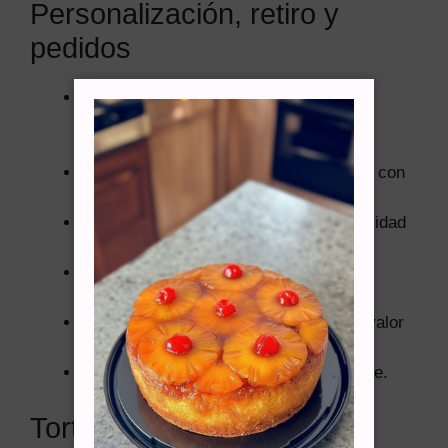
Personalización, retiro y
pedidos
Diseño personalizable:
colores,
decoración, mensaje, toppers u otros
detalles según disponibilidad.
Pedidos con anticipación:
idealmente con
2 días de anticipación
.
Pedidos urgentes:
consultar disponibilidad
por WhatsApp.
Retiro:
cerca del Metro Santa Lucía,
Santiago.
Delivery:
disponible en Santiago, con valor
según distancia.
Zona de trabajo:
solo Santiago de Chile.
Torta cuatro leches para