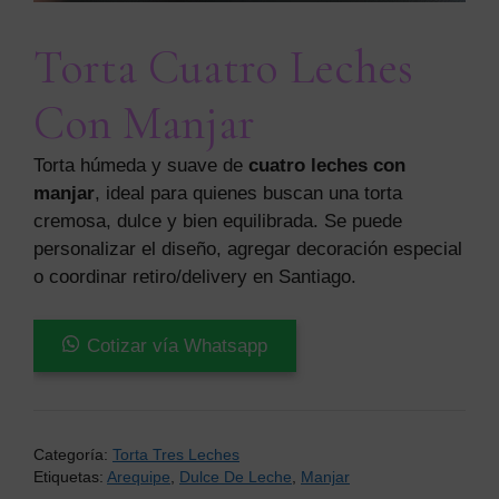
Torta Cuatro Leches
Con Manjar
Torta húmeda y suave de
cuatro leches con
manjar
, ideal para quienes buscan una torta
cremosa, dulce y bien equilibrada. Se puede
personalizar el diseño, agregar decoración especial
o coordinar retiro/delivery en Santiago.
Torta
Cotizar vía Whatsapp
Cuatro
Leches
Con
Manjar
Categoría:
Torta Tres Leches
cantidad
Etiquetas:
Arequipe
,
Dulce De Leche
,
Manjar