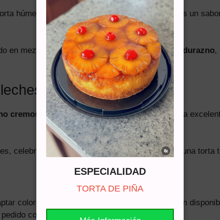
orta húmeda, cremosa y fresca, perfecta si buscas un sabor 
o en mezcla de tres leches, relleno con
crema y durazno
,
 leches?
eno cremoso
y
duraznos suaves
, por lo que es una excelen
es, celebraciones en casa o para sorprender con una torta tr
ESPECIALIDAD
TORTA DE PIÑA
ar colores, decoración, mensaje o toppers según disponibi
 pedido con
2 días de anticipación
.