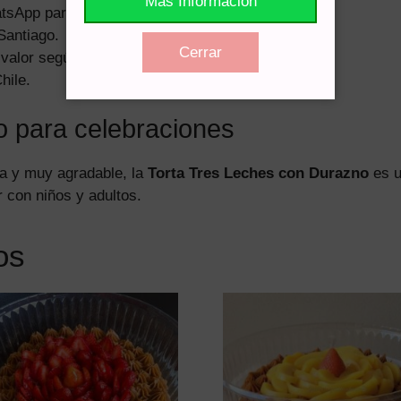
Más Información
tsApp para revisar cupos disponibles.
Santiago.
Cerrar
valor según distancia.
hile.
 para celebraciones
ca y muy agradable, la
Torta Tres Leches con Durazno
es u
r con niños y adultos.
os