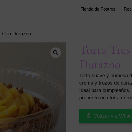
Tienda de Postres
Rec
s Con Durazno
Torta Tres
Durazno
Torta suave y húmeda 
crema y trozos de duraz
Ideal para cumpleaños, 
prefieren una torta crem
Torta
Cotizar vía What
Tres
Leches