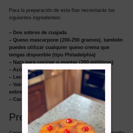
Para la preparación de este flan necesitarás los
siguientes ingredientes:
– Dos sobres de cuajada
– Queso mascarpone (200-250 gramos), también
puedes utilizar cualquier queso crema que
tengas disponible (tipo Philadelphia)
– Nata para cocinar o montar (200 mililitros)
– Azúcar (100 gramos)
– Leche entera (500 mililitros)
– Vainilla (dos cucharadas, puede ser en
sobrecito o líquida)
– Caramelo líquido
Preparación
Comienza colocando la leche, excepto una pequeña