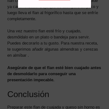
flan cuaje mejor) y vierte el contenido en el molde
ya caramelizado. Deja que se atempere un poco y
luego lleva el flan al frigorífico hasta que se enfríe
completamente.
Una vez nuestro flan esté frío y cuajado,
desmóldalo en un plato o bandeja para servir.
Puedes decorarlo a tu gusto. Para nuestra receta,
te sugerimos añadir algunas almendras y cerezas
en almíbar .
Asegúrate de que el flan esté bien cuajado antes
de desmoldarlo para conseguir una
presentación impecable.
Conclusión
Preparar este flan de cuajada y queso sin horno es