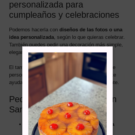
personalizada para
cumpleaños y celebraciones
Podemos hacerla con
diseños de las fotos o una
idea personalizada
, según lo que quieras celebrar.
También puedes pedir una decoración más simple,
elegante o temática.
El tamaño se puede elegir según la cantidad de
personas. Si tienes dudas con las porciones, te
ayudamos a escoger la opción más conveniente.
Pedidos, retiro y delivery en
Santiago
Trabajamos con
materiales de primera
calidad
.