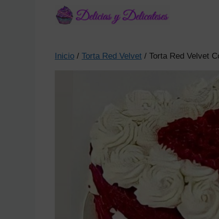
Saltar
al
contenido
Inicio
/
Torta Red Velvet
/ Torta Red Velvet 