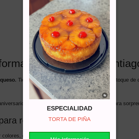
 forma de corazón en Santiag
 queso.
Tiene ese sabor clásico del red velvet: un toque de c
aniversarios, cumpleaños, pedidas especiales o para sorpren
ESPECIALIDAD
para regalar
TORTA DE PIÑA
 colores, decoración y detalles según la ocasión.