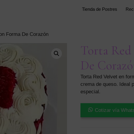
Tienda de Postres
Rec
Con Forma De Corazón
Torta Red
De Corazó
Torta Red Velvet en fo
crema de queso. Ideal p
especial.
Torta
Cotizar vía What
Red
Velvet
Con