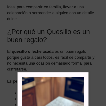
Ideal para compartir en familia, llevar a una
celebración o sorprender a alguien con un detalle
dulce.
¿Por qué un Quesillo es un
buen regalo?
El
quesillo o leche asada
es un buen regalo
porque gusta a casi todos, es fácil de compartir y
no necesita una ocasión demasiado formal para
disfrutarse.
Es perfecto si buscas un postre:
Tradicional y casero.
Suave, cremoso y rico.
Ideal para compartir.