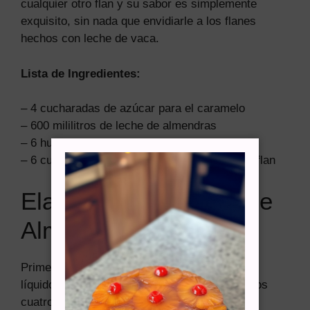
cualquier otro flan y su sabor es simplemente
exquisito, sin nada que envidiarle a los flanes
hechos con leche de vaca.
Lista de Ingredientes:
– 4 cucharadas de azúcar para el caramelo
– 600 mililitros de leche de almendras
– 6 huevos
– 6 cucharadas de azúcar para la mezcla del flan
Elaboración del Flan de
Almendra
Primero, iniciaremos preparando el caramelo
líquido para el fondo de la flanera. Agregaremos
cuatro cucharadas de azúcar en un cazo y lo