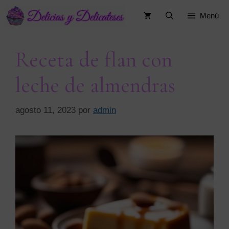
Saltar
Menú
al
contenido
Receta de flan con
leche de almendras
agosto 11, 2023
por
admin