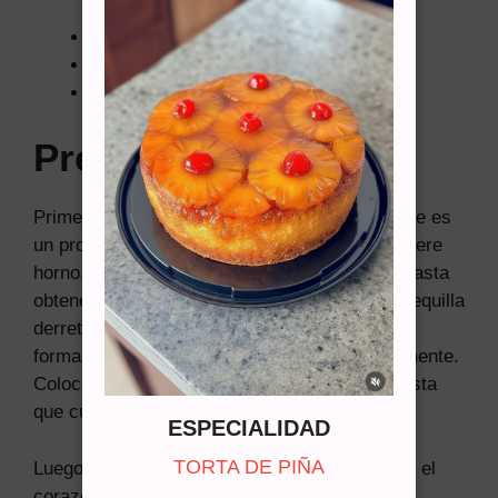
4 claras de huevo
180 gramos de azúcar
70 a 100 centímetros cúbicos de agua
Preparación:
Primero vamos a preparar la base del pie. Este es
un proceso muy sencillo y rápido que no requiere
horno. Solo tienes que procesar las galletas hasta
obtener un polvo fino y mezclarlo con la mantequilla
derretida. Luego, amasa con las manos hasta
formar una pasta que puedas manipular fácilmente.
Coloca esta mezcla en un molde y aplasta hasta
que cubra toda la base. Reserva.
ESPECIALIDAD
TORTA DE PIÑA
Luego preparamos la crema de limón. Este es el
corazón del pie de limón, así que vale la pena