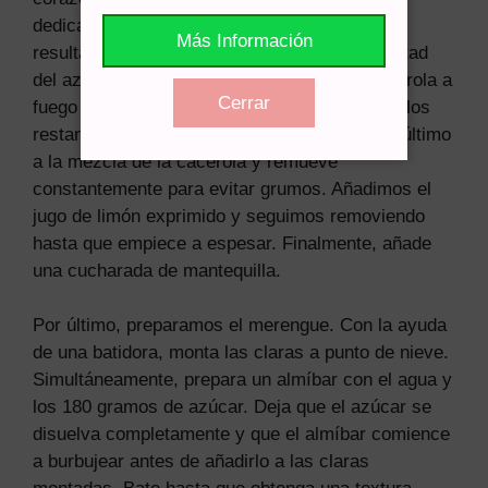
dedicarle tiempo para obtener los mejores
Más Información
resultados. Comienza mezclando la leche, mitad
del azúcar y las yemas de huevo en una cacerola a
Cerrar
fuego medio. Por otro lado, mezcla almidón y los
restantes 100 gramos de azúcar. Añade este último
a la mezcla de la cacerola y remueve
constantemente para evitar grumos. Añadimos el
jugo de limón exprimido y seguimos removiendo
hasta que empiece a espesar. Finalmente, añade
una cucharada de mantequilla.
Por último, preparamos el merengue. Con la ayuda
de una batidora, monta las claras a punto de nieve.
Simultáneamente, prepara un almíbar con el agua y
los 180 gramos de azúcar. Deja que el azúcar se
disuelva completamente y que el almíbar comience
a burbujear antes de añadirlo a las claras