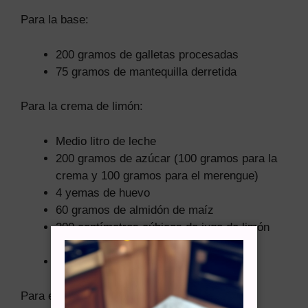
Para la base:
200 gramos de galletas procesadas
75 gramos de mantequilla derretida
Para la crema de limón:
Medio litro de leche
200 gramos de azúcar (100 gramos para la
crema y 100 gramos para el merengue)
4 yemas de huevo
60 gramos de almidón de maíz
200 centímetros cúbicos de jugo de limón
exprimido
1 cucharada de mantequilla
Para el merengue: