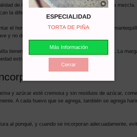
alidad de los ingredientes y el tiempo dedicado a la mezcla.
an la diferencia.
ESPECIALIDAD
TORTA DE PIÑA
ar el horno. Luego, en un tazón, combinamos la mantequilla,
uave y no debe haber residuos de azúcar.
Más Información
lla tienen funciones diferentes en nuestro ponqué. La marga
edad extraordinaria.
Cerrar
ncorporación de harina
arina y azúcar esté cremosa y sin residuos de azúcar, com
mente. A cada huevo que se agrega, también se agrega harin
tura al ponqué, y cuando se incorporan adecuadamente, evi