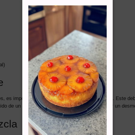
al)
e
s, es importante preparar el molde para el ponqué. Este d
ido de un revestimiento con harina para garantizar un desm
zcla