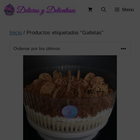
Saltar
Menú
al
contenido
Inicio
/ Productos etiquetados “Galletas”