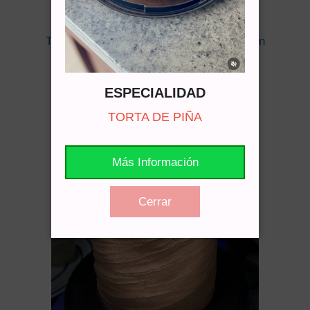
Torta De Vainilla Para Día De San Valentín
Cotizar vía WhatsApp
ESPECIALIDAD
TORTA DE PIÑA
Más Información
Cerrar